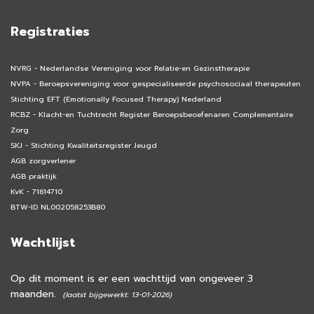
Registraties
NVRG - Nederlandse Vereniging voor Relatie-en Gezinstherapie
NVPA - Beroepsvereniging voor gespecialiseerde psychosociaal therapeuten
Stichting EFT (Emotionally Focused Therapy) Nederland
RCBZ - Klacht-en Tuchtrecht Register Beroepsbeoefenaren Complementaire
Zorg
SKJ - Stichting Kwaliteitsregister Jeugd
AGB zorgverlener
AGB praktijk
KvK - 71614710
BTW-ID NL002058253B80
Wachtlijst
Op dit moment is er een wachttijd van ongeveer 3
maanden.
(laatst bijgewerkt: 13-01-2026)